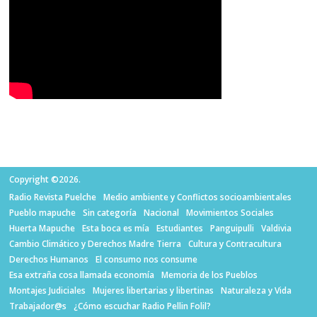
Copyright ©2026.
Radio Revista Puelche
Medio ambiente y Conflictos socioambientales
Pueblo mapuche
Sin categoría
Nacional
Movimientos Sociales
Huerta Mapuche
Esta boca es mía
Estudiantes
Panguipulli
Valdivia
Cambio Climático y Derechos Madre Tierra
Cultura y Contracultura
Derechos Humanos
El consumo nos consume
Esa extraña cosa llamada economía
Memoria de los Pueblos
Montajes Judiciales
Mujeres libertarias y libertinas
Naturaleza y Vida
Trabajador@s
¿Cómo escuchar Radio Pellin Folil?