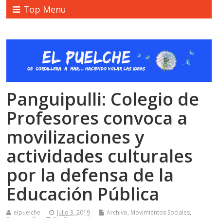
Top Menu
Panguipulli: Colegio de
Profesores convoca a
movilizaciones y
actividades culturales
por la defensa de la
Educación Pública
elpuelche
Julio 3, 2019
Archivo
,
Movimientos Sociales
,