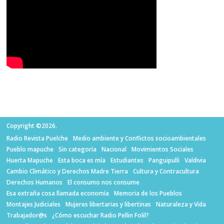
Copyright ©2026.
Radio Revista Puelche
Medio ambiente y Conflictos socioambientales
Pueblo mapuche
Sin categoría
Nacional
Movimientos Sociales
Huerta Mapuche
Esta boca es mía
Estudiantes
Panguipulli
Valdivia
Cambio Climático y Derechos Madre Tierra
Cultura y Contracultura
Derechos Humanos
El consumo nos consume
Esa extraña cosa llamada economía
Memoria de los Pueblos
Montajes Judiciales
Mujeres libertarias y libertinas
Naturaleza y Vida
Trabajador@s
¿Cómo escuchar Radio Pellin Folil?