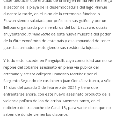
Cabe destacar que el ataúd de la lamgen Emilia Herrera llegó
al sector de la playa de la desembocadura del lago Riñihue
durante la tarde, en el inicio de la ceremonia fúnebre o
Eluwun siendo saludada por peñis con sus guiños y por un
llellipun organizado por miembros del Lof Llazcawe, quizás
ahuyentando
la mala leche
de esta nueva muestra del poder
de la élite económica de este país y esa impunidad de tener
guardias armados protegiendo sus residencia lujosas.
Y todo esto sucede en Panguipulli, cuya comunidad aun no se
repone del cobarde asesinato en plena vía pública del
artesano y artista callejero Francisco Martínez por el
Sargento Segundo de carabinero Juan González Iturra, a sólo
11 días del pasado 5 de febrero de 2021 y tiene que
enfrentarse ahora, con este nuevo asesinato producto de la
violencia política de los de arriba. Mientras tanto, en el
noticiero del trasnoche de Canal 13, para variar dicen que no
saben de donde vienen los disparos.