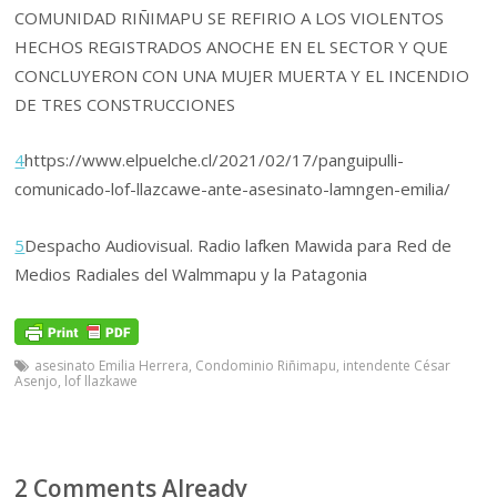
COMUNIDAD RIÑIMAPU SE REFIRIO A LOS VIOLENTOS
HECHOS REGISTRADOS ANOCHE EN EL SECTOR Y QUE
CONCLUYERON CON UNA MUJER MUERTA Y EL INCENDIO
DE TRES CONSTRUCCIONES
4
https://www.elpuelche.cl/2021/02/17/panguipulli-
comunicado-lof-llazcawe-ante-asesinato-lamngen-emilia/
5
Despacho Audiovisual. Radio lafken Mawida para Red de
Medios Radiales del Walmmapu y la Patagonia
asesinato Emilia Herrera
,
Condominio Riñimapu
,
intendente César
Asenjo
,
lof llazkawe
2 Comments Already