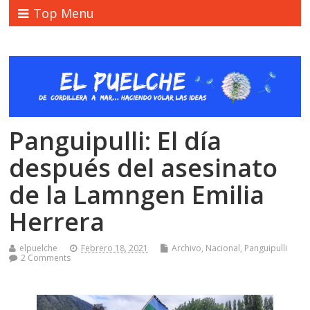
Top Menu
Panguipulli: El día
después del asesinato
de la Lamngen Emilia
Herrera
elpuelche
Febrero 18, 2021
Archivo
,
Nacional
,
Panguipulli
2 Comments