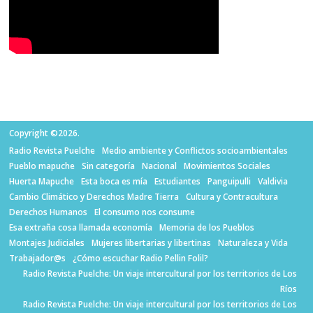
Copyright ©2026.
Radio Revista Puelche
Medio ambiente y Conflictos socioambientales
Pueblo mapuche
Sin categoría
Nacional
Movimientos Sociales
Huerta Mapuche
Esta boca es mía
Estudiantes
Panguipulli
Valdivia
Cambio Climático y Derechos Madre Tierra
Cultura y Contracultura
Derechos Humanos
El consumo nos consume
Esa extraña cosa llamada economía
Memoria de los Pueblos
Montajes Judiciales
Mujeres libertarias y libertinas
Naturaleza y Vida
Trabajador@s
¿Cómo escuchar Radio Pellin Folil?
Radio Revista Puelche: Un viaje intercultural por los territorios de Los
Ríos
Radio Revista Puelche: Un viaje intercultural por los territorios de Los