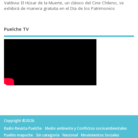
Valdivia: El Húsar de la Muerte, un clásico del Cine Chileno, se
exhibirá de manera gratuita en el Día de los Patrimonios
Puelche TV
Copyright ©2026.
Radio Revista Puelche
Medio ambiente y Conflictos socioambientales
Pueblo mapuche
Sin categoría
Nacional
Movimientos Sociales