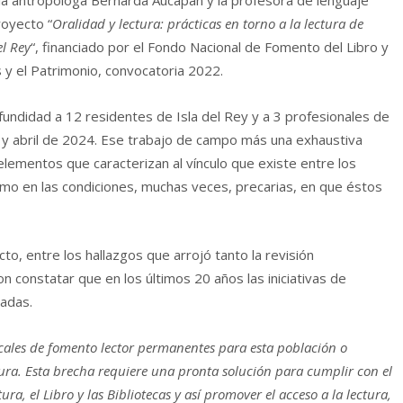
 la antropóloga Bernarda Aucapan y la profesora de lenguaje
royecto “
Oralidad y lectura: prácticas en torno a la lectura de
el Rey
“, financiado por el Fondo Nacional de Fomento del Libro y
es y el Patrimonio, convocatoria 2022.
fundidad a 12 residentes de Isla del Rey y a 3 profesionales de
y abril de 2024. Ese trabajo de campo más una exhaustiva
elementos que caracterizan al vínculo que existe entre los
 como en las condiciones, muchas veces, precarias, en que éstos
, entre los hallazgos que arrojó tanto la revisión
n constatar que en los últimos 20 años las iniciativas de
tadas.
cales de fomento lector permanentes para esta población o
ctura. Esta brecha requiere una pronta solución para cumplir con el
ra, el Libro y las Bibliotecas y así promover el acceso a la lectura,