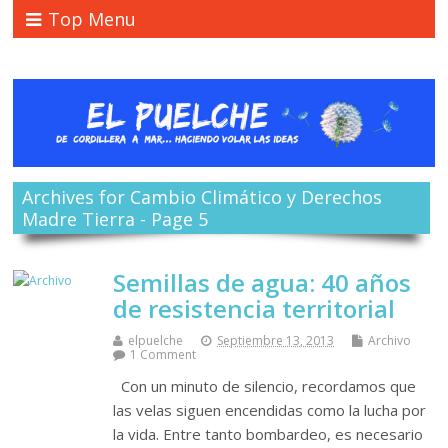
Top Menu
Archives for Cambio Climático y Derechos
Madre Tierra - Page 5
Semillas de agua: 40 años
de resistencia territorial
elpuelche
Septiembre 13, 2013
Archivo
1 Comment
Con un minuto de silencio, recordamos que
las velas siguen encendidas como la lucha por
la vida. Entre tanto bombardeo, es necesario