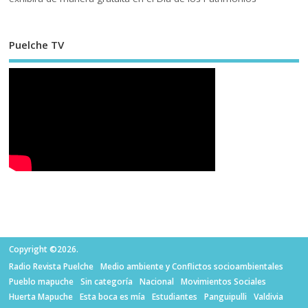
Puelche TV
Copyright ©2026.
Radio Revista Puelche
Medio ambiente y Conflictos socioambientales
Pueblo mapuche
Sin categoría
Nacional
Movimientos Sociales
Huerta Mapuche
Esta boca es mía
Estudiantes
Panguipulli
Valdivia