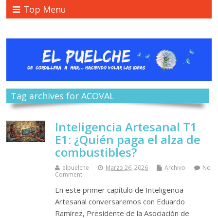
Top Menu
Tag archives for ACOVAL
Inteligencia Artesanal T1
E1: ¿Quién paga el alza de
combustibles?
elpuelche
Marzo 26, 2026
Archivo
No
Comment
En este primer capítulo de Inteligencia
Artesanal conversaremos con Eduardo
Ramírez, Presidente de la Asociación de