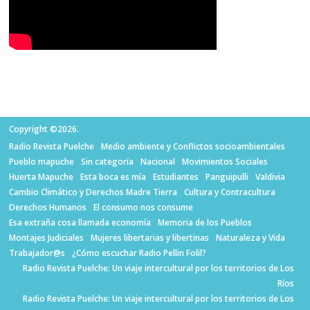
Copyright ©2026.
Radio Revista Puelche
Medio ambiente y Conflictos socioambientales
Pueblo mapuche
Sin categoría
Nacional
Movimientos Sociales
Huerta Mapuche
Esta boca es mía
Estudiantes
Panguipulli
Valdivia
Cambio Climático y Derechos Madre Tierra
Cultura y Contracultura
Derechos Humanos
El consumo nos consume
Esa extraña cosa llamada economía
Memoria de los Pueblos
Montajes Judiciales
Mujeres libertarias y libertinas
Naturaleza y Vida
Trabajador@s
¿Cómo escuchar Radio Pellin Folil?
Radio Revista Puelche: Un viaje intercultural por los territorios de Los
Ríos
Radio Revista Puelche: Un viaje intercultural por los territorios de Los