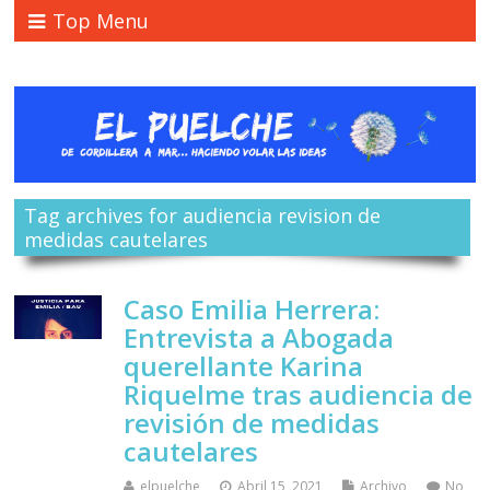
Top Menu
Tag archives for audiencia revision de
medidas cautelares
Caso Emilia Herrera:
Entrevista a Abogada
querellante Karina
Riquelme tras audiencia de
revisión de medidas
cautelares
elpuelche
Abril 15, 2021
Archivo
No