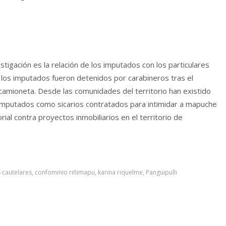
tigación es la relación de los imputados con los particulares
 los imputados fueron detenidos por carabineros tras el
 camioneta. Desde las comunidades del territorio han existido
s imputados como sicarios contratados para intimidar a mapuche
ial contra proyectos inmobiliarios en el territorio de
 cautelares
,
confominio riñimapu
,
karina riquelme
,
Panguipulli