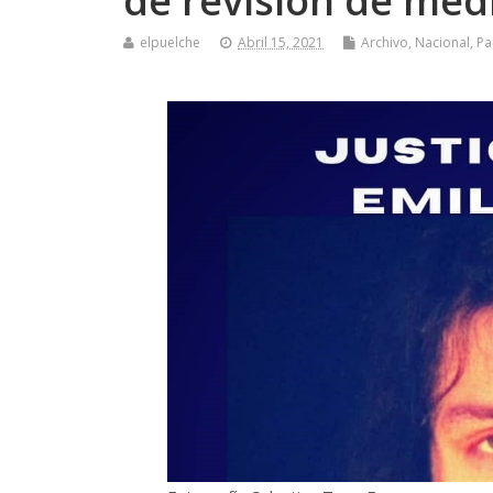
de revisión de med
elpuelche
Abril 15, 2021
Archivo
,
Nacional
,
Pa