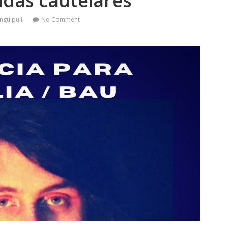
idas cautelares
nguipulli
No Comment