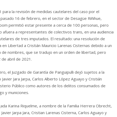
1 para la revisión de medidas cautelares del caso por el
l pasado 16 de febrero, en el sector de Desagüe Riñihue,
 zoom permitió estar presente a cerca de 100 personas, pero
o afuera a representantes de colectivos trans, en una audiencia
utelares de tres imputados. El resultado: una resolución de
ja en Libertad a Cristián Mauricio Larenas Cisternas debido a un
ón de nombres, que se tradujo en un orden de libertad, pero
 de abril de 2021.
o, el Juzgado de Garantía de Panguipulli dejó sujetos a la
 Javier Jara Jarpa, Carlos Alberto López Aguayo y Cristián
isterio Público como autores de los delitos consumados de
ego y municiones.
ada Karina Riquelme, a nombre de la Familia Herrera Obrecht,
Javier Jarpa Jara, Cristian Larenas Cisterna, Carlos Aguayo y