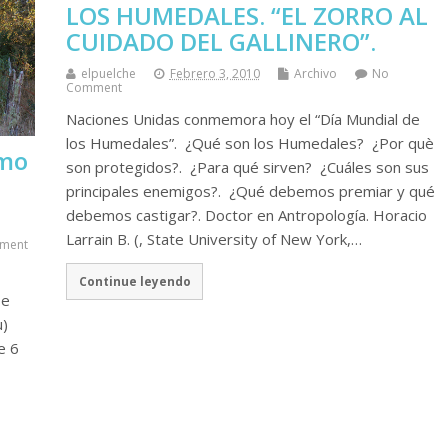
LOS HUMEDALES. “EL ZORRO AL
CUIDADO DEL GALLINERO”.
elpuelche
Febrero 3, 2010
Archivo
No
Comment
Naciones Unidas conmemora hoy el “Día Mundial de
los Humedales”. ¿Qué son los Humedales? ¿Por què
omo
son protegidos?. ¿Para qué sirven? ¿Cuáles son sus
principales enemigos?. ¿Qué debemos premiar y qué
debemos castigar?. Doctor en Antropología. Horacio
Larrain B. (, State University of New York,…
ment
Continue leyendo
se
u)
e 6