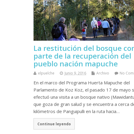
La restitución del bosque c
parte de la recuperación del
pueblo nación mapuche
elpuelche
Junio 9, 2016
Archivo
No Com
En el marco del Programa Huerta Mapuche del
Parlamento de Koz Koz, el pasado 17 de mayo 
efectuó una visita a un bosque nativo (Mawidant
que goza de gran salud y se encuentra a cerca d
kilómetros de Panguipulli en la ruta hacia…
Continue leyendo