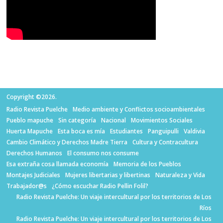
Copyright ©2026.
Radio Revista Puelche
Medio ambiente y Conflictos socioambientales
Pueblo mapuche
Sin categoría
Nacional
Movimientos Sociales
Huerta Mapuche
Esta boca es mía
Estudiantes
Panguipulli
Valdivia
Cambio Climático y Derechos Madre Tierra
Cultura y Contracultura
Derechos Humanos
El consumo nos consume
Esa extraña cosa llamada economía
Memoria de los Pueblos
Montajes Judiciales
Mujeres libertarias y libertinas
Naturaleza y Vida
Trabajador@s
¿Cómo escuchar Radio Pellin Folil?
Radio Revista Puelche: Un viaje intercultural por los territorios de Los
Ríos
Radio Revista Puelche: Un viaje intercultural por los territorios de Los