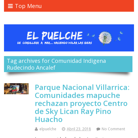
Top Menu
Tag archives for Comunidad Indigena
Rudecindo Ancalef
Parque Nacional Villarrica:
Comunidades mapuche
rechazan proyecto Centro
de Sky Lican Ray Pino
Huacho
elpuelche
Abril 23, 2018
No Comment