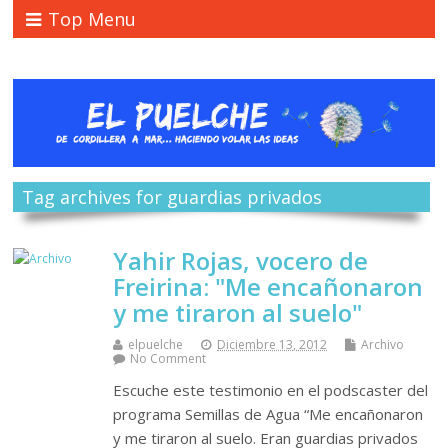
Top Menu
Tag archives for guardias privados
Yahir Rojas, vocero de
Freirina: "Me encañonaron
y me tiraron al suelo"
elpuelche
Diciembre 13, 2012
Archivo
No Comment
Escuche este testimonio en el podscaster del
programa Semillas de Agua “Me encañonaron
y me tiraron al suelo. Eran guardias privados