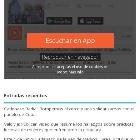
Entradas recientes
Cadenazo Radial: Rompemos el cerco y nos solidarizamos con el
pueblo de Cuba
Valdivia: Publican video que resume los hallazgos sobre prácticas
lectoras de mujeres que enfrentaron la dictadura
Este 4 de Junio: Cadenazo de la Red de Medios Libres, BOLIVIA SE