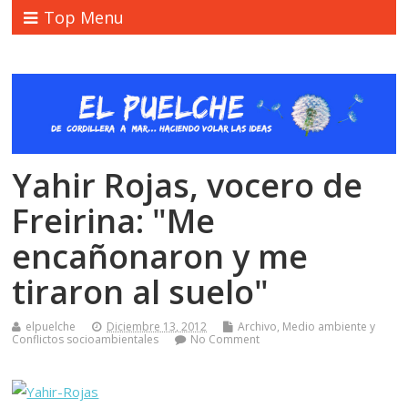
Top Menu
Yahir Rojas, vocero de
Freirina: "Me
encañonaron y me
tiraron al suelo"
elpuelche
Diciembre 13, 2012
Archivo
,
Medio ambiente y
Conflictos socioambientales
No Comment