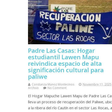
Padre Las Casas: Hogar
estudiantil Lawen Mapu
reivindica espacio de alta
significación cultural para
paliwe
Constanza Munoz Montecinos
Noviembre 11, 2025
Archivo
No Comment
El Hogar Mapuche Lawen Mapu de Padre Las Ca
lleva un proceso de recuperación del Paliwe, ubi
a la ribera del río Cautín en el sector Las Rocas, 