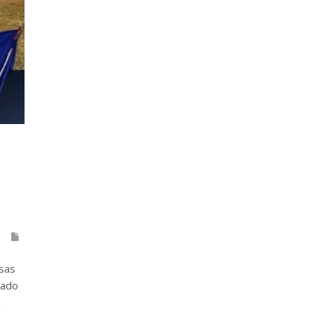
sas
cado
a