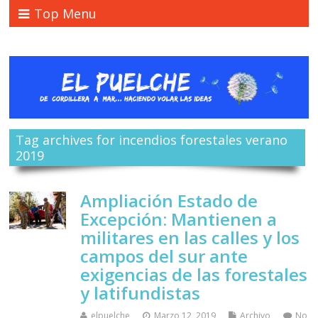
Top Menu
Tag archives for incendios forestales verano
2019
Ampliación Estado de
Excepción: Mantienen a
militares en las calles y los
campos del sur ante
exigencias de las forestales
y latifundistas
elpuelche
Marzo 12, 2019
Archivo
No