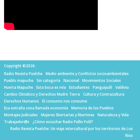
Copyright ©2026.
Radio Revista Puelche
Medio ambiente y Conflictos socioambientales
Pueblo mapuche
Sin categoría
Nacional
Movimientos Sociales
Huerta Mapuche
Esta boca es mía
Estudiantes
Panguipulli
Valdivia
Cambio Climático y Derechos Madre Tierra
Cultura y Contracultura
Derechos Humanos
El consumo nos consume
Esa extraña cosa llamada economía
Memoria de los Pueblos
Montajes Judiciales
Mujeres libertarias y libertinas
Naturaleza y Vida
Trabajador@s
¿Cómo escuchar Radio Pellin Folil?
Radio Revista Puelche: Un viaje intercultural por los territorios de Los
Ríos