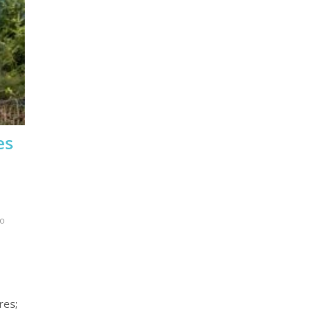
es
o
res;