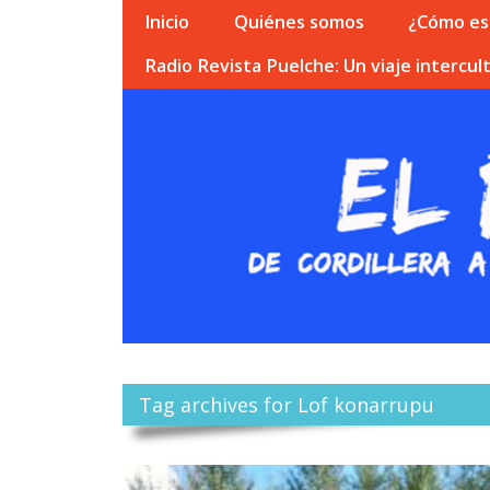
Inicio
Quiénes somos
¿Cómo esc
Radio Revista Puelche: Un viaje intercult
Tag archives for Lof konarrupu