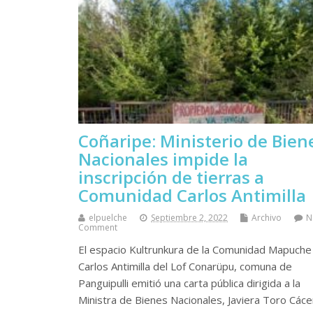
Coñaripe: Ministerio de Bien
Nacionales impide la
inscripción de tierras a
Comunidad Carlos Antimilla
elpuelche
Septiembre 2, 2022
Archivo
N
Comment
El espacio Kultrunkura de la Comunidad Mapuche
Carlos Antimilla del Lof Conarüpu, comuna de
Panguipulli emitió una carta pública dirigida a la
Ministra de Bienes Nacionales, Javiera Toro Cáce