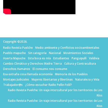
Copyright ©2026.
Radio Revista Puelche
Medio ambiente y Conflictos socioambientales
Pueblo mapuche
Sin categoría
Nacional
Movimientos Sociales
Huerta Mapuche
Esta boca es mía
Estudiantes
Panguipulli
Valdivia
Cambio Climático y Derechos Madre Tierra
Cultura y Contracultura
Derechos Humanos
El consumo nos consume
Esa extraña cosa llamada economía
Memoria de los Pueblos
Montajes Judiciales
Mujeres libertarias y libertinas
Naturaleza y Vida
Trabajador@s
¿Cómo escuchar Radio Pellin Folil?
Radio Revista Puelche: Un viaje intercultural por los territorios de Los
Ríos
Radio Revista Puelche: Un viaje intercultural por los territorios de Los
Ríos