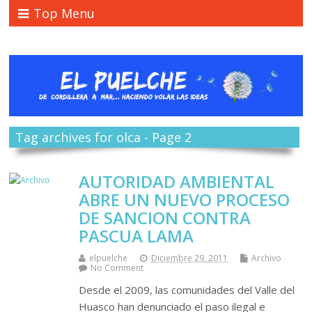
Top Menu
Tag archives for olca - Page 2
AUTORIDAD AMBIENTAL
ABRE UN NUEVO PROCESO
DE SANCION CONTRA
PASCUA LAMA
elpuelche
Diciembre 29, 2011
Archivo
No Comment
Desde el 2009, las comunidades del Valle del
Huasco han denunciado el paso ilegal e