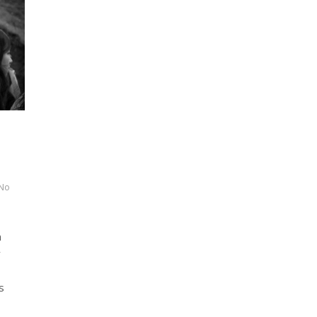
No
n
y
s