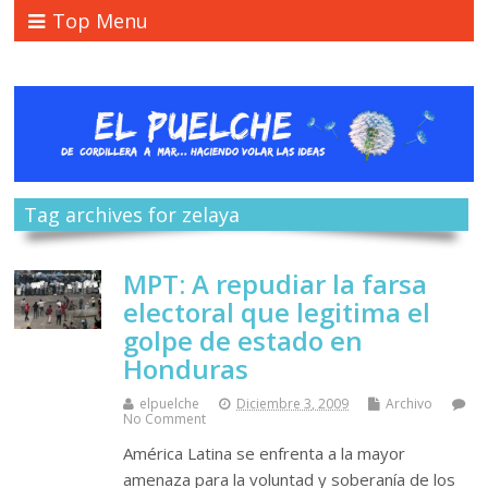
Top Menu
Tag archives for zelaya
MPT: A repudiar la farsa
electoral que legitima el
golpe de estado en
Honduras
elpuelche
Diciembre 3, 2009
Archivo
No Comment
América Latina se enfrenta a la mayor
amenaza para la voluntad y soberanía de los