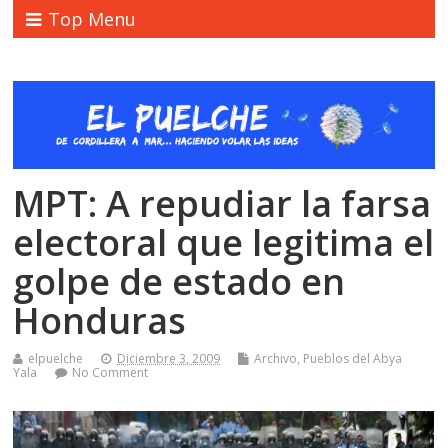
Top Menu
MPT: A repudiar la farsa
electoral que legitima el
golpe de estado en
Honduras
elpuelche
Diciembre 3, 2009
Archivo
,
Pueblos del Abya
Yala
No Comment