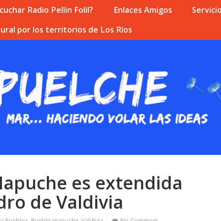
uchar Radio Pellin Folil?
Enlaces Amigos
Servici
ural por los territorios de Los Ríos
Mapuche es extendida
dro de Valdivia
os Pueblos
,
Pueblo mapuche
,
Valdivia
No Comment