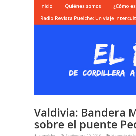
Inicio
Quiénes somos
¿Cómo esc
Radio Revista Puelche: Un viaje intercult
Valdivia: Bandera 
sobre el puente Pe
elpuelche
Septiembre 29, 2010
Memoria de l