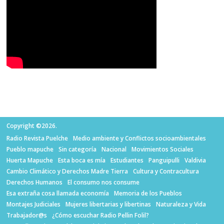
Copyright ©2026.
Radio Revista Puelche
Medio ambiente y Conflictos socioambientales
Pueblo mapuche
Sin categoría
Nacional
Movimientos Sociales
Huerta Mapuche
Esta boca es mía
Estudiantes
Panguipulli
Valdivia
Cambio Climático y Derechos Madre Tierra
Cultura y Contracultura
Derechos Humanos
El consumo nos consume
Esa extraña cosa llamada economía
Memoria de los Pueblos
Montajes Judiciales
Mujeres libertarias y libertinas
Naturaleza y Vida
Trabajador@s
¿Cómo escuchar Radio Pellin Folil?