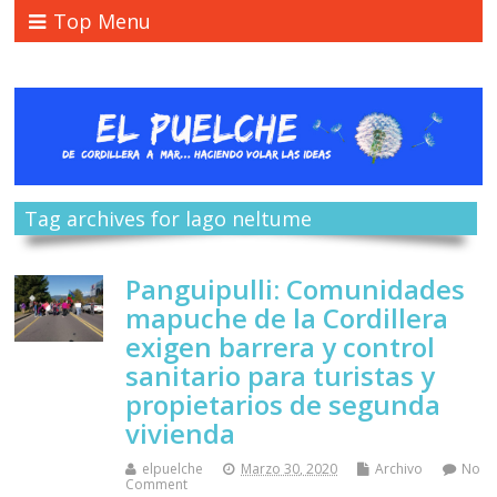
Top Menu
Tag archives for lago neltume
Panguipulli: Comunidades
mapuche de la Cordillera
exigen barrera y control
sanitario para turistas y
propietarios de segunda
vivienda
elpuelche
Marzo 30, 2020
Archivo
No
Comment