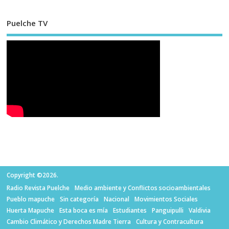
Puelche TV
Copyright ©2026.
Radio Revista Puelche
Medio ambiente y Conflictos socioambientales
Pueblo mapuche
Sin categoría
Nacional
Movimientos Sociales
Huerta Mapuche
Esta boca es mía
Estudiantes
Panguipulli
Valdivia
Cambio Climático y Derechos Madre Tierra
Cultura y Contracultura