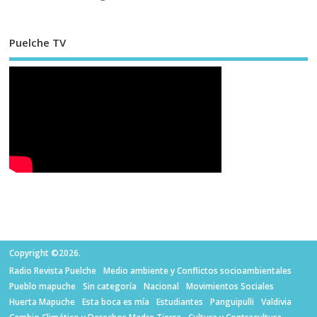
Puelche TV
Copyright ©2026.
Radio Revista Puelche
Medio ambiente y Conflictos socioambientales
Pueblo mapuche
Sin categoría
Nacional
Movimientos Sociales
Huerta Mapuche
Esta boca es mía
Estudiantes
Panguipulli
Valdivia