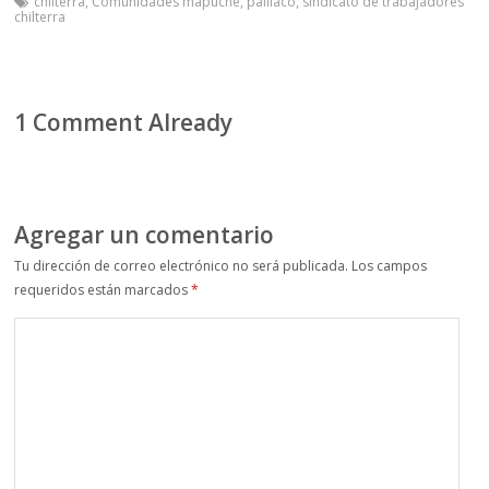
chilterra
,
Comunidades mapuche
,
paillaco
,
sindicato de trabajadores
chilterra
1 Comment Already
Agregar un comentario
Tu dirección de correo electrónico no será publicada.
Los campos
requeridos están marcados
*