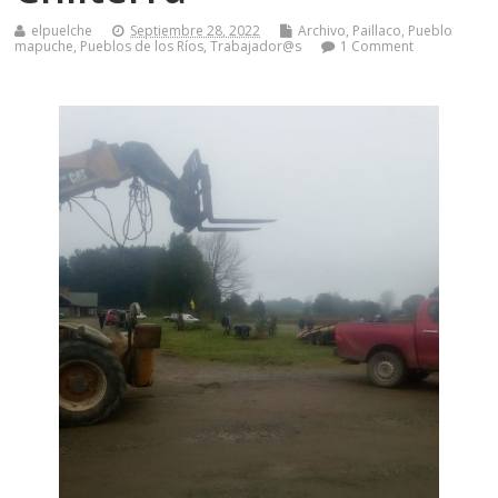
elpuelche
Septiembre 28, 2022
Archivo
,
Paillaco
,
Pueblo
mapuche
,
Pueblos de los Ríos
,
Trabajador@s
1 Comment