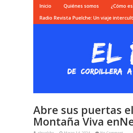
Inicio
Quiénes somos
¿Cómo esc
Radio Revista Puelche: Un viaje intercult
Abre sus puertas el
Montaña Viva enN
elpuelche
Marzo 14, 2024
No Comment