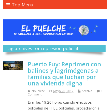
Top Menu
Tag archives for represión policial
Puerto Fuy: Reprimen con
balines y lagrimógenas a
familias que luchan por
una vivienda digna
elpuelche
Mayo 20, 2017
Archivo
1
Comment
Eran las 19:20 horas cuando efectivos
policiales de FFEE policiales, procedieron a