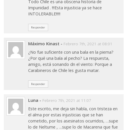
Todo Chile es una obscena historia de
Impunidad . !!!Esta injusticia ya se hace
INTOLERABLE!!!!!
Responder
Máximo Kinast
-
Febrero 7th, 2021 at 08:01
¿No fue suficiente con una bala en la pierna?
¿Por qué una bala al pecho? La respuesta,
amigo, está sonando dn el viento: Porque a
Carabineros de Chile les gusta matar.
Responder
Luna
-
Febrero 7th, 2021 at 11:07
Este escrito, me deja sin habla, con tristeza en
el alma por estas injusticias que se han
cometido, por los asesinatos ocurridos, …supe
lo de Neltume , …supe lo de Macarena que fue