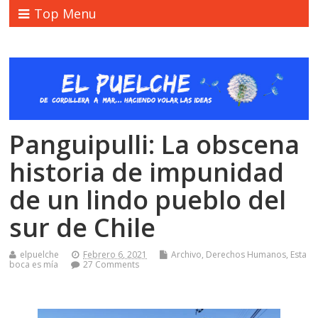
Top Menu
Panguipulli: La obscena
historia de impunidad
de un lindo pueblo del
sur de Chile
elpuelche
Febrero 6, 2021
Archivo
,
Derechos Humanos
,
Esta
boca es mía
27 Comments