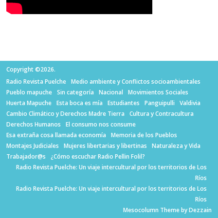
Copyright ©2026.
Radio Revista Puelche
Medio ambiente y Conflictos socioambientales
Pueblo mapuche
Sin categoría
Nacional
Movimientos Sociales
Huerta Mapuche
Esta boca es mía
Estudiantes
Panguipulli
Valdivia
Cambio Climático y Derechos Madre Tierra
Cultura y Contracultura
Derechos Humanos
El consumo nos consume
Esa extraña cosa llamada economía
Memoria de los Pueblos
Montajes Judiciales
Mujeres libertarias y libertinas
Naturaleza y Vida
Trabajador@s
¿Cómo escuchar Radio Pellin Folil?
Radio Revista Puelche: Un viaje intercultural por los territorios de Los
Ríos
Radio Revista Puelche: Un viaje intercultural por los territorios de Los
Ríos
Mesocolumn Theme by Dezzain