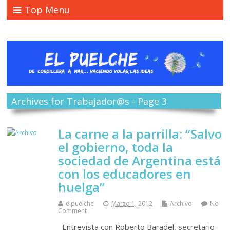
Top Menu
Archives for Trabajador@s - Page 3
La carne a la parrilla: “Salvo
el gobierno, toda la
sociedad de Argentina está
con los educadores en
huelga”
elpuelche
Marzo 1, 2012
Archivo
No
Comment
Entrevista con Roberto Baradel, secretario