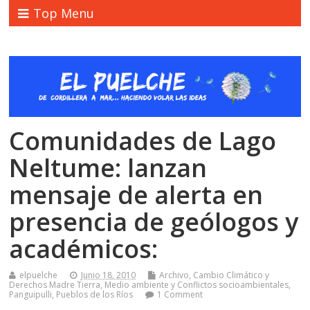
Top Menu
Comunidades de Lago
Neltume: lanzan
mensaje de alerta en
presencia de geólogos y
académicos:
elpuelche
Junio 18, 2010
Archivo
,
Cambio Climático y
Derechos Madre Tierra
,
Medio ambiente y Conflictos socioambientales
,
Panguipulli
,
Pueblos de los Ríos
1 Comment