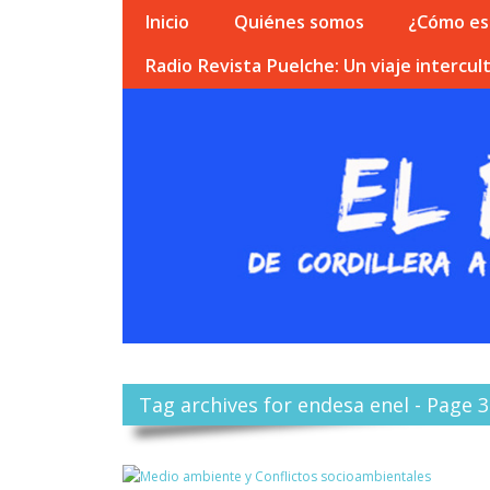
Inicio
Quiénes somos
¿Cómo esc
Radio Revista Puelche: Un viaje intercult
Tag archives for endesa enel - Page 3