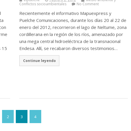
Conflictos socioambientales
No Comment
l
Recientemente el informativo Mapuexpress y
ta
Puelche Comunicaciones, durante los días 20 al 22 de
con
enero del 2012, recorrieron el lago de Neltume, zona
orme
cordillerana en la región de los ríos, amenazado por
una mega central hidroeléctrica de la transnacional
s 15
Endesa. Allí, se recabaron diversos testimonios…
Continue leyendo
2
3
4