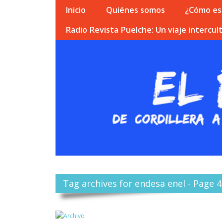
Inicio
Quiénes somos
¿Cómo esc
Radio Revista Puelche: Un viaje intercult
Tag archives for endesa enel - Page 4